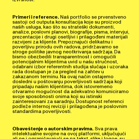
Primeri i reference.
Naš portfolio se prvenstveno
sastoji od outputa konsultacija koje su proizvod
naših usluga, kao što su strateški dokumenti,
analize, poslovni planovi, biografije, pisma, intervjui,
prezentacije i drugi osetljivi i prilagođeni materijali
razvijeni za klijente. Prepoznajući delikatnu i
poverljivu prirodu ovih radova, pridržavamo se
stroge politike javnog neotkrivanja sadržaja. Da
bismo obezbedili transparentnost i omogućili
potencijalnim klijentima uvid u našu stručnost,
odabrani izbor referentnih studija slučaja i uzoraka
rada dostupan je za pregled na zahtev u
zakazanom terminu. Na ovaj način ostajemo
dosledni u poštovanju poverljivosti sadržaja koji
pripadaju našim klijentima, dok istovremeno
otvaramo mogućnost da adekvatno komuniciramo
svoje sposobnosti onima koji su istinski
zainteresovani za saradnju. Dostupnost referenci
podleže internoj reviziji i prilagođena je poslovnim
standardima poverljivosti.
Obaveštenje o autorskim pravima.
Sva prava
intelektualne svojine na ovoj platformi, uključujući
ali ne i ograničavajući se na tekst, slike i logoe, su