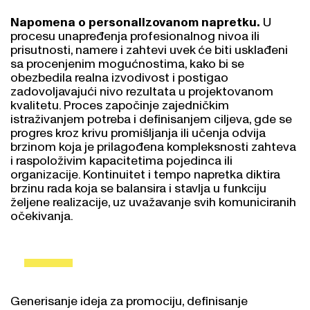
Napomena o personalizovanom napretku.
U
procesu unapređenja profesionalnog nivoa ili
prisutnosti, namere i zahtevi uvek će biti usklađeni
sa procenjenim mogućnostima, kako bi se
obezbedila realna izvodivost i postigao
zadovoljavajući nivo rezultata u projektovanom
kvalitetu. Proces započinje zajedničkim
istraživanjem potreba i definisanjem ciljeva, gde se
progres kroz krivu promišljanja ili učenja odvija
brzinom koja je prilagođena kompleksnosti zahteva
i raspoloživim kapacitetima pojedinca ili
organizacije. Kontinuitet i tempo napretka diktira
brzinu rada koja se balansira i stavlja u funkciju
željene realizacije, uz uvažavanje svih komuniciranih
očekivanja.
Generisanje ideja za promociju, definisanje