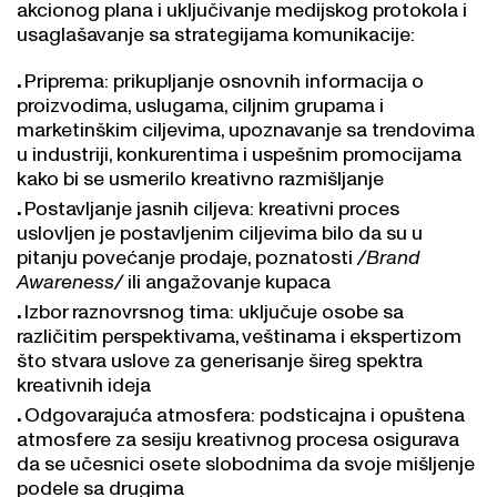
akcionog plana i uključivanje medijskog protokola i
usaglašavanje sa strategijama komunikacije:
Priprema: prikupljanje osnovnih informacija o
proizvodima, uslugama, ciljnim grupama i
marketinškim ciljevima, upoznavanje sa trendovima
u industriji, konkurentima i uspešnim promocijama
kako bi se usmerilo kreativno razmišljanje
Postavljanje jasnih ciljeva: kreativni proces
uslovljen je postavljenim ciljevima bilo da su u
pitanju povećanje prodaje, poznatosti
/Brand
Awareness/
ili angažovanje kupaca
Izbor raznovrsnog tima: uključuje osobe sa
različitim perspektivama, veštinama i ekspertizom
što stvara uslove za generisanje šireg spektra
kreativnih ideja
Odgovarajuća atmosfera: podsticajna i opuštena
atmosfere za sesiju kreativnog procesa osigurava
da se učesnici osete slobodnima da svoje mišljenje
podele sa drugima