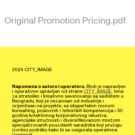
Original Promotion Pricing.pdf
2024 CITY_IMAGE
Napomena o autoru i operateru.
Blob je napravljen
i operativno upravljan od strane
CITY_IMAGE
, tima
za strateško i kreativno savetovanje sa sedištem u
Beogradu, koji je nezavisan od industrije i
orijentisan na projekte, sa ekspertskim nivoom
konsalting, poslovnih i tehničkih kompetencija i 30
godina kolektivnog korporativnog iskustva,
agencijske stručnosti i diversifikovanom mrežom
specijalizovanih pouzdanih saradnika koji pružaju
izvršnu podršku kako bi se osigurala operativna
izvrsnost.