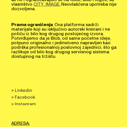
vlasništvo
CITY_IMAGE
.
Neovlašćena upotreba nije
dozvoljena.
Pravna ograničenja
. Ova platforma sadrži
materijale koji su isključivo autorski kreirani i ne
potiču iz bilo kog drugog postojećeg izvora.
Potvrđujemo da je Blob, od same početne ideje,
potpuno originalno i jedinstveno napravljen kao
podrška profesionalnoj poslovnoj zajednici, što ga
razlikuje od bilo kog drugog servisnog sistema
dostupnog na tržištu.
>
Linkedin
>
Facebook
>
Instagram
ADRESA: