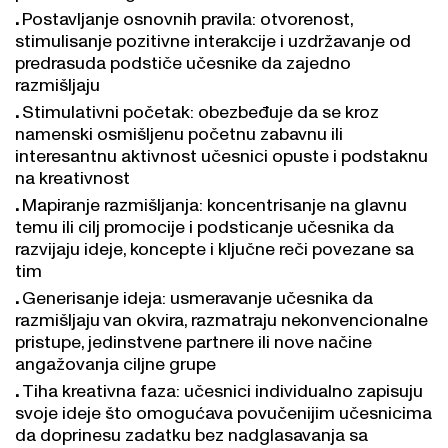
Postavljanje osnovnih pravila: otvorenost,
stimulisanje pozitivne interakcije i uzdržavanje od
predrasuda podstiče učesnike da zajedno
razmišljaju
Stimulativni početak: obezbeđuje da se kroz
namenski osmišljenu početnu zabavnu ili
interesantnu aktivnost učesnici opuste i podstaknu
na kreativnost
Mapiranje razmišljanja: koncentrisanje na glavnu
temu ili cilj promocije i podsticanje učesnika da
razvijaju ideje, koncepte i ključne reči povezane sa
tim
Generisanje ideja: usmeravanje učesnika da
razmišljaju van okvira, razmatraju nekonvencionalne
pristupe, jedinstvene partnere ili nove načine
angažovanja ciljne grupe
Tiha kreativna faza: učesnici individualno zapisuju
svoje ideje što omogućava povučenijim učesnicima
da doprinesu zadatku bez nadglasavanja sa