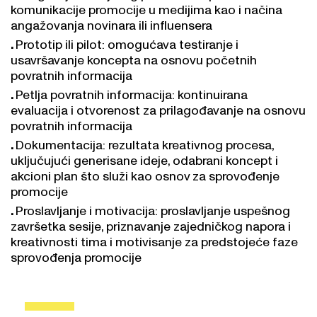
komunikacije promocije u medijima kao i načina
angažovanja novinara ili influensera
Prototip ili pilot: omogućava testiranje i
usavršavanje koncepta na osnovu početnih
povratnih informacija
Petlja povratnih informacija: kontinuirana
evaluacija i otvorenost za prilagođavanje na osnovu
povratnih informacija
Dokumentacija: rezultata kreativnog procesa,
uključujući generisane ideje, odabrani koncept i
akcioni plan što služi kao osnov za sprovođenje
promocije
Proslavljanje i motivacija: proslavljanje uspešnog
završetka sesije, priznavanje zajedničkog napora i
kreativnosti tima i motivisanje za predstojeće faze
sprovođenja promocije