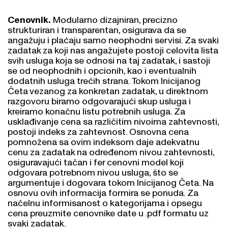
Cenovnik.
Modularno dizajniran, precizno
strukturiran i transparentan, osigurava da se
angažuju i plaćaju samo neophodni servisi. Za svaki
zadatak za koji nas angažujete postoji celovita lista
svih usluga koja se odnosi na taj zadatak, i sastoji
se od neophodnih i opcionih, kao i eventualnih
dodatnih usluga trećih strana. Tokom Inicijanog
Četa vezanog za konkretan zadatak, u direktnom
razgovoru biramo odgovarajući skup usluga i
kreiramo konačnu listu potrebnih usluga. Za
usklađivanje cena sa različitim nivoima zahtevnosti,
postoji indeks za zahtevnost. Osnovna cena
pomnožena sa ovim indeksom daje adekvatnu
cenu za zadatak na određenom nivou zahtevnosti,
osiguravajući tačan i fer cenovni model koji
odgovara potrebnom nivou usluga, što se
argumentuje i dogovara tokom Inicijanog Četa. Na
osnovu ovih informacija formira se ponuda. Za
načelnu informisanost o kategorijama i opsegu
cena preuzmite cenovnike date u .pdf formatu uz
svaki zadatak.