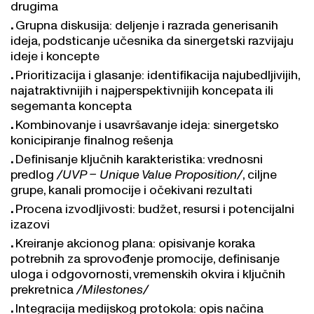
drugima
Grupna diskusija: deljenje i razrada generisanih
ideja, podsticanje učesnika da sinergetski razvijaju
ideje i koncepte
Prioritizacija i glasanje: identifikacija najubedljivijih,
najatraktivnijih i najperspektivnijih koncepata ili
segemanta koncepta
Kombinovanje i usavršavanje ideja: sinergetsko
konicipiranje finalnog rešenja
Definisanje ključnih karakteristika: vrednosni
predlog
/UVP – Unique Value Proposition/
, ciljne
grupe, kanali promocije i očekivani rezultati
Procena izvodljivosti: budžet, resursi i potencijalni
izazovi
Kreiranje akcionog plana: opisivanje koraka
potrebnih za sprovođenje promocije, definisanje
uloga i odgovornosti, vremenskih okvira i ključnih
prekretnica
/Milestones/
Integracija medijskog protokola: opis načina