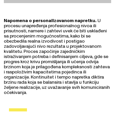
Napomena o personalizovanom napretku.
U
procesu unapređenja profesionalnog nivoa ili
prisutnosti, namere i zahtevi uvek će biti usklađeni
sa procenjenim mogućnostima, kako bi se
obezbedila realna izvodivost i postigao
zadovoljavajući nivo rezultata u projektovanom
kvalitetu. Proces započinje zajedničkim
istraživanjem potreba i definisanjem ciljeva, gde se
progres kroz krivu promišljanja ili učenja odvija
brzinom koja je prilagođena kompleksnosti zahteva
i raspoloživim kapacitetima pojedinca ili
organizacije. Kontinuitet i tempo napretka diktira
brzinu rada koja se balansira i stavlja u funkciju
željene realizacije, uz uvažavanje svih komuniciranih
očekivanja.