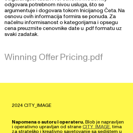
odgovara potrebnom nivou usluga, što se
argumentuje i dogovara tokom Inicijanog Četa. Na
osnovu ovih informacija formira se ponuda. Za
načelnu informisanost o kategorijama i opsegu
cena preuzmite cenovnike date u .pdf formatu uz
svaki zadatak.
Winning Offer Pricing.pdf
2024 CITY_IMAGE
Napomena o autoru i operateru.
Blob je napravljen
i operativno upravljan od strane
CITY_IMAGE
, tima
za strateško i kreativno savetovanje sa sedištem u