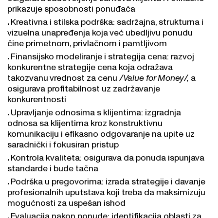
prikazuje sposobnosti ponuđača
Kreativna i stilska podrška: sadržajna, strukturna i
vizuelna unapređenja koja već ubedljivu ponudu
čine primetnom, privlačnom i pamtljivom
Finansijsko modeliranje i strategija cena: razvoj
konkurentne strategije cena koja odražava
takozvanu vrednost za cenu
/Value for Money/,
a
osigurava profitabilnost uz zadržavanje
konkurentnosti
Upravljanje odnosima s klijentima: izgradnja
odnosa sa klijentima kroz konstruktivnu
komunikaciju i efikasno odgovaranje na upite uz
saradnički i fokusiran pristup
Kontrola kvaliteta: osigurava da ponuda ispunjava
standarde i bude tačna
Podrška u pregovorima: izrada strategije i davanje
profesionalnih uputstava koji treba da maksimizuju
mogućnosti za uspešan ishod
Evaluacija nakon ponude: identifikacija oblasti za