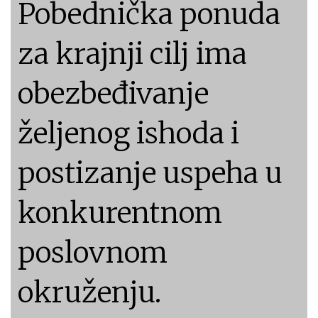
Pobednička ponuda
za krajnji cilj ima
obezbeđivanje
željenog ishoda i
postizanje uspeha u
konkurentnom
poslovnom
okruženju.