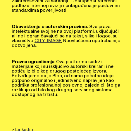
podleže internoj reviziji i prilagođena je poslovnim
standardima poverljivosti.
Obaveštenje o autorskim pravima.
Sva prava
intelektualne svojine na ovoj platformi, uključujući
ali ne i ograničavajući se na tekst, slike i logoe, su
vlasništvo
CITY_IMAGE
.
Neovlašćena upotreba nije
dozvoljena.
Pravna ograničenja
. Ova platforma sadrži
materijale koji su isključivo autorski kreirani i ne
potiču iz bilo kog drugog postojećeg izvora.
Potvrđujemo da je Blob, od same početne ideje,
potpuno originalno i jedinstveno napravljen kao
podrška profesionalnoj poslovnoj zajednici, što ga
razlikuje od bilo kog drugog servisnog sistema
dostupnog na tržištu.
>
Linkedin