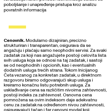
poboljšanje i unapređenje pristupa kroz analizu
povratnih informacija
Cenovnik.
Modularno dizajniran, precizno
strukturiran i transparentan, osigurava da se
angažuju i plaćaju samo neophodni servisi. Za svaki
zadatak za koji nas angažujete postoji celovita lista
svih usluga koja se odnosi na taj zadatak, i sastoji
se od neophodnih i opcionih, kao i eventualnih
dodatnih usluga trećih strana. Tokom Inicijanog
Četa vezanog za konkretan zadatak, u direktnom
razgovoru biramo odgovarajući skup usluga i
kreiramo konačnu listu potrebnih usluga. Za
usklađivanje cena sa različitim nivoima zahtevnosti,
postoji indeks za zahtevnost. Osnovna cena
pomnožena sa ovim indeksom daje adekvatnu
cenu za zadatak na određenom nivou zahtevnosti,
osiguravajući tačan i fer cenovni model koji