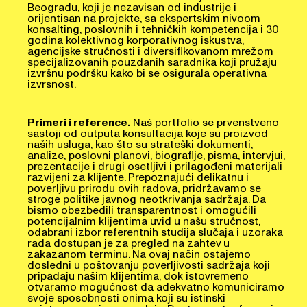
Beogradu, koji je nezavisan od industrije i
orijentisan na projekte, sa ekspertskim nivoom
konsalting, poslovnih i tehničkih kompetencija i 30
godina kolektivnog korporativnog iskustva,
agencijske stručnosti i diversifikovanom mrežom
specijalizovanih pouzdanih saradnika koji pružaju
izvršnu podršku kako bi se osigurala operativna
izvrsnost.
Primeri i reference.
Naš portfolio se prvenstveno
sastoji od outputa konsultacija koje su proizvod
naših usluga, kao što su strateški dokumenti,
analize, poslovni planovi, biografije, pisma, intervjui,
prezentacije i drugi osetljivi i prilagođeni materijali
razvijeni za klijente. Prepoznajući delikatnu i
poverljivu prirodu ovih radova, pridržavamo se
stroge politike javnog neotkrivanja sadržaja. Da
bismo obezbedili transparentnost i omogućili
potencijalnim klijentima uvid u našu stručnost,
odabrani izbor referentnih studija slučaja i uzoraka
rada dostupan je za pregled na zahtev u
zakazanom terminu. Na ovaj način ostajemo
dosledni u poštovanju poverljivosti sadržaja koji
pripadaju našim klijentima, dok istovremeno
otvaramo mogućnost da adekvatno komuniciramo
svoje sposobnosti onima koji su istinski
zainteresovani za saradnju. Dostupnost referenci