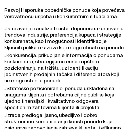
Razvoj i isporuka pobedničke ponude koja povećava
verovatnoću uspeha u konkurentnim situacijama:
Istraživanje i analiza tržišta: doprinosi razumevanju
trendova industrije, preferencija kupaca i strategije
konkurenata, kao i mogućnosti identifikacije
ključnih prilika i izazova koji mogu uticati na ponudu
Konkurencija: prikupljanje informacija o ponudama
konkurenata, strategijama cena i opštem
pozicioniranju na tržištu, uz identifikaciju
jedinstvenih prodajnih tačaka i diferencijatora koji
se mogu istaći u ponudi
Strateško pozicioniranje: ponuda usklađena sa
snagama klijenta i potrebama ciljne publike koja
ujedno finansijski i kvalitativno odgovara
specifičnim zahtevima klijenta ili projekta
Izrada predloga: jasno, ubedljivo i dobro
strukturirano komuniciranje koristi ponude koja
osigurava zadovoljenje zahteva klijenta i i efikasno