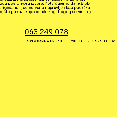
rugog postojećeg izvora. Potvrđujemo da je Blob,
riginalno i jedinstveno napravljen kao podrška
i, što ga razlikuje od bilo kog drugog servisnog
063 249 078
RADNIM DANIMA 10-17h ILI OSTAVITE PORUKU DA VAS POZOV