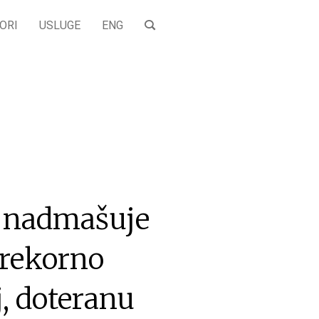
ORI
USLUGE
ENG
a nadmašuje
prekorno
j, doteranu