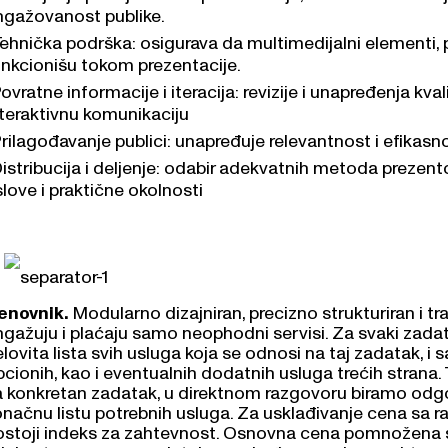
ngažovanost publike.
ehnička podrška: osigurava da multimedijalni elementi, pre
unkcionišu tokom prezentacije.
ovratne informacije i iteracija: revizije i unapređenja kva
nteraktivnu komunikaciju
rilagođavanje publici: unapređuje relevantnost i efikasn
istribucija i deljenje: odabir adekvatnih metoda prezen
love i praktične okolnosti
enovnik.
Modularno dizajniran, precizno strukturiran i t
ngažuju i plaćaju samo neophodni servisi. Za svaki zadat
lovita lista svih usluga koja se odnosi na taj zadatak, i 
pcionih, kao i eventualnih dodatnih usluga trećih strana
a konkretan zadatak, u direktnom razgovoru biramo odgo
načnu listu potrebnih usluga. Za usklađivanje cena sa ra
ostoji indeks za zahtevnost. Osnovna cena pomnožena 
dekvatnu cenu za zadatak na određenom nivou zahtevnost