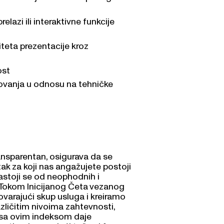
lazi ili interaktivne funkcije
liteta prezentacije kroz
ost
tovanja u odnosu na tehničke
ransparentan, osigurava da se
ak za koji nas angažujete postoji
sastoji se od neophodnih i
. Tokom Inicijanog Četa vezanog
varajući skup usluga i kreiramo
zličitim nivoima zahtevnosti,
sa ovim indeksom daje
i, osiguravajući tačan i fer