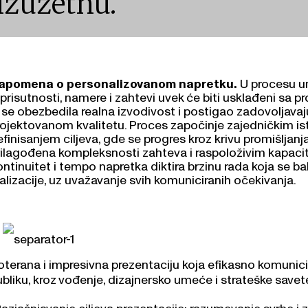
izuzetnu.
apomena o personalizovanom napretku.
U procesu u
i prisutnosti, namere i zahtevi uvek će biti usklađeni s
 se obezbedila realna izvodivost i postigao zadovoljavaju
rojektovanom kvalitetu. Proces započinje zajedničkim is
finisanjem ciljeva, gde se progres kroz krivu promišljanja
rilagođena kompleksnosti zahteva i raspoloživim kapacite
ntinuitet i tempo napretka diktira brzinu rada koja se bala
alizacije, uz uvažavanje svih komuniciranih očekivanja.
oterana i impresivna prezentaciju koja efikasno komunici
bliku, kroz vođenje, dizajnersko umeće i strateške savet
azjašnjavanje ciljeva prezentacije: razumevanje svrhe i z