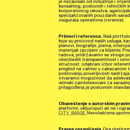
konsalting, poslovnih i tehničkih
korporativnog iskustva, agencijs
specijalizovanih pouzdanih saradn
osigurala operativna izvrsnost.
Primeri i reference.
Naš portfoli
koje su proizvod naših usluga, ka
planovi, biografije, pisma, intervju
materijali razvijeni za klijente. P
radova, pridržavamo se stroge po
obezbedili transparentnost i omog
stručnost, odabrani izbor referen
pregled na zahtev u zakazanom t
poštovanju poverljivosti sadržaja
otvaramo mogućnost da adekvatn
istinski zainteresovani za saradnj
prilagođena je poslovnim standard
Obaveštenje o autorskim pravim
platformi, uključujući ali ne i ogra
CITY_IMAGE
.
Neovlašćena upotreb
Pravna ograničenja
. Ova platform