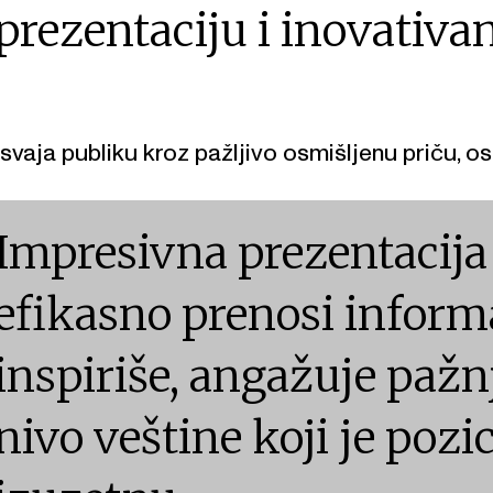
prezentaciju i inovativan
svaja publiku kroz pažljivo osmišljenu priču, ost
Impresivna prezentacija
efikasno prenosi informa
inspiriše, angažuje pažn
nivo veštine koji je pozi