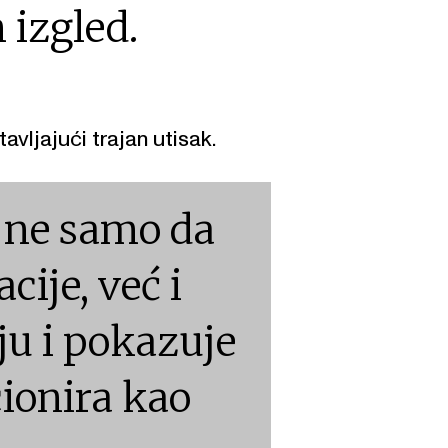
 izgled.
avljajući trajan utisak.
 ne samo da
cije, već i
ju i pokazuje
cionira kao