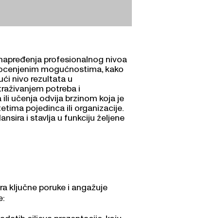
napređenja profesionalnog nivoa
a procenjenim mogućnostima, kako
ći nivo rezultata u
traživanjem potreba i
 ili učenja odvija brzinom koja je
tima pojedinca ili organizacije.
nsira i stavlja u funkciju željene
ra ključne poruke i angažuje
e:
adatih ciljeva prezentacije, koju