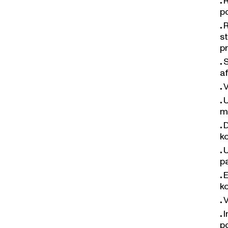
po
R
st
p
S
a
V
U
m
D
k
U
p
E
ko
V
I
po