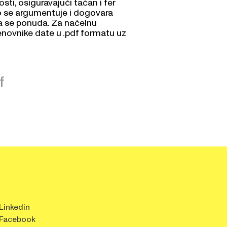
o se argumentuje i dogovara
ra se ponuda. Za načelnu
novnike date u .pdf formatu uz
f
Linkedin
Facebook