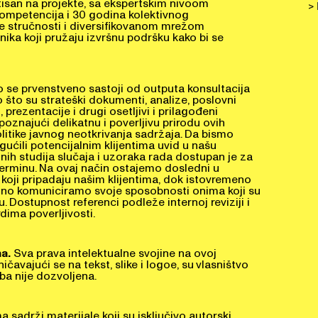
>
 kompetencija i 30 godina kolektivnog
ke stručnosti i diversifikovanom mrežom
ika koji pružaju izvršnu podršku kako bi se
o se prvenstveno sastoji od outputa konsultacija
o što su strateški dokumenti, analize, poslovni
i, prezentacije i drugi osetljivi i prilagođeni
repoznajući delikatnu i poverljivu prirodu ovih
litike javnog neotkrivanja sadržaja. Da bismo
ućili potencijalnim klijentima uvid u našu
tnih studija slučaja i uzoraka rada dostupan je za
erminu. Na ovaj način ostajemo dosledni u
 koji pripadaju našim klijentima, dok istovremeno
o komuniciramo svoje sposobnosti onima koji su
u. Dostupnost referenci podleže internoj reviziji i
ima poverljivosti.
a.
Sva prava intelektualne svojine na ovoj
ničavajući se na tekst, slike i logoe, su vlasništvo
a nije dozvoljena.
a sadrži materijale koji su isključivo autorski