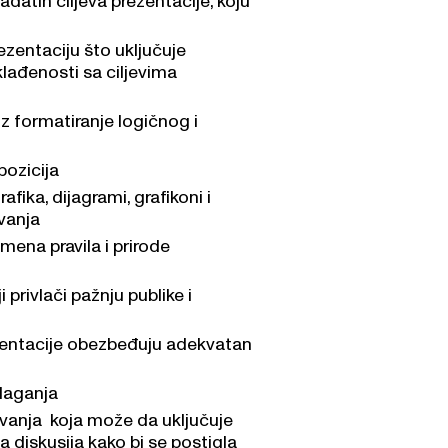
ezentaciju što uključuje
klađenosti sa ciljevima
z formatiranje logičnog i
pozicija
rafika, dijagrami, grafikoni i
vanja
mena pravila i prirode
 privlači pažnju publike i
rezentacije obezbeđuju adekvatan
zlaganja
tovanja koja može da uključuje
a diskusija kako bi se postigla