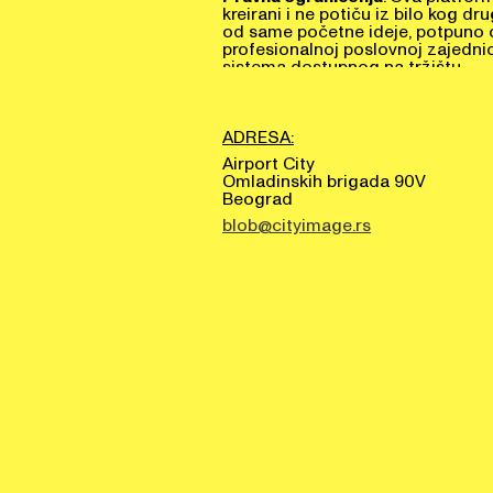
kreirani i ne potiču iz bilo kog d
od same početne ideje, potpuno o
profesionalnoj poslovnoj zajednic
sistema dostupnog na tržištu.
ADRESA:
Airport City
Omladinskih brigada 90V
Beograd
blob@cityimage.rs