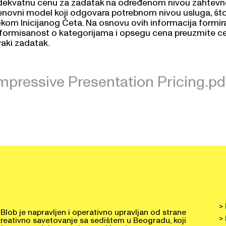
enovni model koji odgovara potrebnom nivou usluga, št
okom Inicijanog Četa. Na osnovu ovih informacija formi
nformisanost o kategorijama i opsegu cena preuzmite ce
vaki zadatak.
mpressive Presentation Pricing.pd
>
Blob je napravljen i operativno upravljan od strane
>
 kreativno savetovanje sa sedištem u Beogradu, koji
ntisan na projekte, sa ekspertskim nivoom