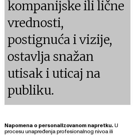
kompanijske ili lične
vrednosti,
postignuća i vizije,
ostavlja snažan
utisak i uticaj na
publiku.
Napomena o personalizovanom napretku.
U
procesu unapređenja profesionalnog nivoa ili
prisutnosti, namere i zahtevi uvek će biti usklađeni