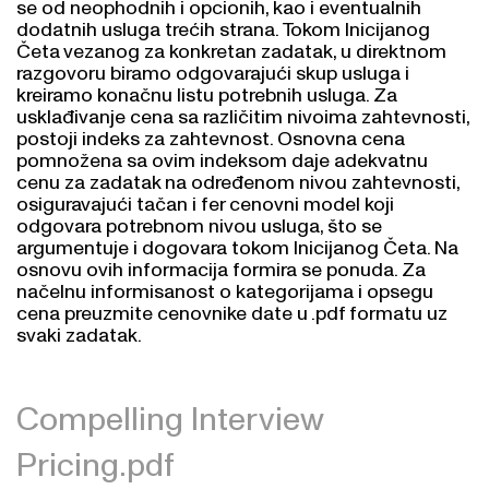
dodatnih usluga trećih strana. Tokom Inicijanog
Četa vezanog za konkretan zadatak, u direktnom
razgovoru biramo odgovarajući skup usluga i
kreiramo konačnu listu potrebnih usluga. Za
usklađivanje cena sa različitim nivoima zahtevnosti,
postoji indeks za zahtevnost. Osnovna cena
pomnožena sa ovim indeksom daje adekvatnu
cenu za zadatak na određenom nivou zahtevnosti,
osiguravajući tačan i fer cenovni model koji
odgovara potrebnom nivou usluga, što se
argumentuje i dogovara tokom Inicijanog Četa. Na
osnovu ovih informacija formira se ponuda. Za
načelnu informisanost o kategorijama i opsegu
cena preuzmite cenovnike date u .pdf formatu uz
svaki zadatak.
Compelling Interview
Pricing.pdf