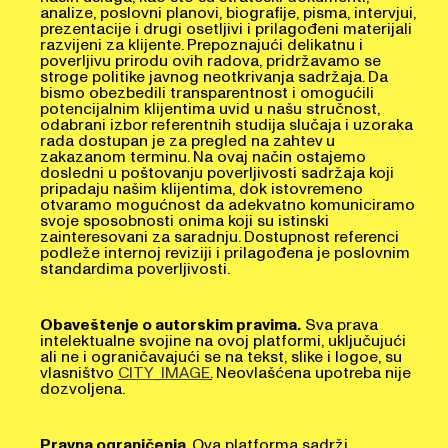
analize, poslovni planovi, biografije, pisma, intervjui,
prezentacije i drugi osetljivi i prilagođeni materijali
razvijeni za klijente. Prepoznajući delikatnu i
poverljivu prirodu ovih radova, pridržavamo se
stroge politike javnog neotkrivanja sadržaja. Da
bismo obezbedili transparentnost i omogućili
potencijalnim klijentima uvid u našu stručnost,
odabrani izbor referentnih studija slučaja i uzoraka
rada dostupan je za pregled na zahtev u
zakazanom terminu. Na ovaj način ostajemo
dosledni u poštovanju poverljivosti sadržaja koji
pripadaju našim klijentima, dok istovremeno
otvaramo mogućnost da adekvatno komuniciramo
svoje sposobnosti onima koji su istinski
zainteresovani za saradnju. Dostupnost referenci
podleže internoj reviziji i prilagođena je poslovnim
standardima poverljivosti.
Obaveštenje o autorskim pravima.
Sva prava
intelektualne svojine na ovoj platformi, uključujući
ali ne i ograničavajući se na tekst, slike i logoe, su
vlasništvo
CITY_IMAGE
.
Neovlašćena upotreba nije
dozvoljena.
Pravna ograničenja
. Ova platforma sadrži