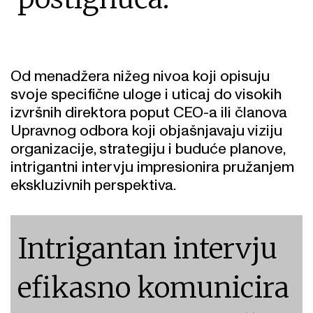
Od menadžera nižeg nivoa koji opisuju
svoje specifične uloge i uticaj do visokih
izvršnih direktora poput CEO-a ili članova
Upravnog odbora koji objašnjavaju viziju
organizacije, strategiju i buduće planove,
intrigantni intervju impresionira pružanjem
ekskluzivnih perspektiva.
Intrigantan intervju
efikasno komunicira