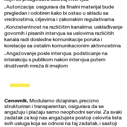
Autorizacija: osigurava da finalni materijal bude
pregledan i odobren kako bi ostao u skladu sa
vrednostima, ciljevima i zakonskim regulativama
Konzistentnost na različitim kanalima: usklađivanje
govornih i pisanih intervjua sa uslovima različitih
kanala radi dosledne komunikacije poruka i
korelacije sa ostalim komunikacionim aktivnostima
Angažovanje posle intervjua: podsticanje na
interakciju s publikom nakon intervjua putem
društvenih mreža ili imejlom
Cenovnik.
Modularno dizajniran, precizno
strukturiran i transparentan, osigurava da se
angažuju i plaćaju samo neophodni servisi. Za svaki
zadatak za koji nas angažujete postoji celovita lista
svih usluga koja se odnosi na taj zadatak, i sastoji
se od neophodnih i opcionih, kao i eventualnih