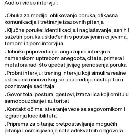
Audio i video intervjui:
Obuka za medije: oblikovanje poruka, efikasna
komunikacija i tretiranje izazovnih pitanja
Ključne poruke: identifikacija i naglašavanje jasnih i
sažetih poruka usklađenih s postavljenim ciljevima,
temom i tipom intervjua
Tehnike pripovedanja: angažujući intervju s
namenskom uptrebom anegdota, citata, primera i
metafora radi što upečatljivijeg prenošenja poruka
Probni intervju: trening intervju koji simulira realne
uslove na osnovu kog se unapređuje nastup, ton i
poznavanje sadržaja
Govor tela: postura, gestovi, izraza lica koji emituju
samopouzdanje i autoritet
Kontakt očima: stvaranje veze sa sagovornikom i
izgradnja kredibiliteta
Priprema za pitanja: pretpostavljanje mogućih
pitanja i osmišljavanje seta adekvatnih odgovora