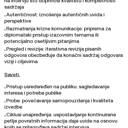
sadržaja
Autentičnost: iznošenje autentičnih uvida i
perspektive
Razmatranja krizne komunikacije: priprema za
diplomatski pristup izazovnim temama ili
potencijalno osetljivim pitanjima
Pregled i revizije: iterativna revizija pisanih
odgovora obezbeđuje da konačni sadržaj odgovara
viziji i ciljevima
Saveti:
Pristup usredsređen na publiku: sagledavanje
interesa i potreba publike
Probe: povećavanje samopouzdanja i kvaliteta
izvedbe
Ciklusi unapređenja: uspostavljanje kontinuirane
petlje povratnih informacija daje uvide na osnovu
kojih se prilagođava sadržaj intervjua