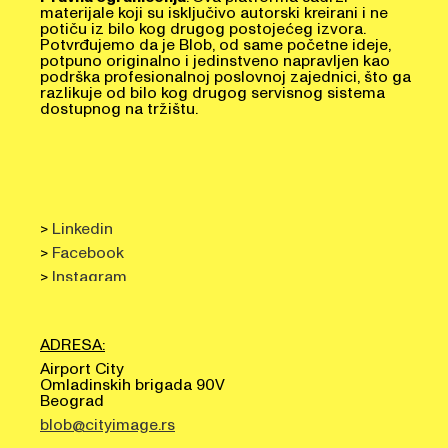
materijale koji su isključivo autorski kreirani i ne
potiču iz bilo kog drugog postojećeg izvora.
Potvrđujemo da je Blob, od same početne ideje,
potpuno originalno i jedinstveno napravljen kao
podrška profesionalnoj poslovnoj zajednici, što ga
razlikuje od bilo kog drugog servisnog sistema
dostupnog na tržištu.
>
Linkedin
>
Facebook
>
Instagram
ADRESA:
Airport City
Omladinskih brigada 90V
Beograd
blob@cityimage.rs