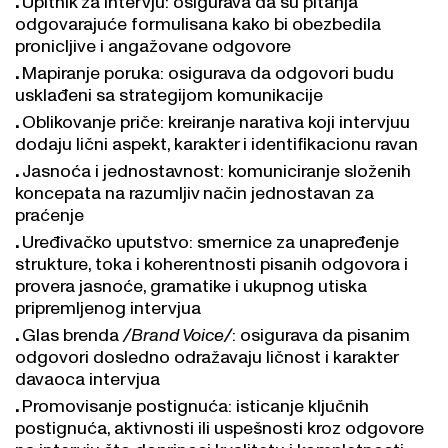
odgovarajuće formulisana kako bi obezbedila
pronicljive i angažovane odgovore
Mapiranje poruka: osigurava da odgovori budu
usklađeni sa strategijom komunikacije
Oblikovanje priče: kreiranje narativa koji intervjuu
dodaju lični aspekt, karakter i identifikacionu ravan
Jasnoća i jednostavnost: komuniciranje složenih
koncepata na razumljiv način jednostavan za
praćenje
Uređivačko uputstvo: smernice za unapređenje
strukture, toka i koherentnosti pisanih odgovora i
provera jasnoće, gramatike i ukupnog utiska
pripremljenog intervjua
Glas brenda
/Brand Voice/
: osigurava da pisanim
odgovori dosledno odražavaju ličnost i karakter
davaoca intervjua
Promovisanje postignuća: isticanje ključnih
postignuća, aktivnosti ili uspešnosti kroz odgovore
na intervju što doprinosi kvalitetu i kompletnosti