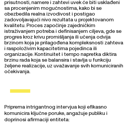
sa procenjenim mogućnostima, kako bi se
obezbedila realna izvodivost i postigao
zadovoljavajući nivo rezultata u projektovanom
kvalitetu. Proces započinje zajedničkim
istraživanjem potreba i definisanjem ciljeva, gde se
progres kroz krivu promišljanja ili učenja odvija
brzinom koja je prilagođena kompleksnosti zahteva
i raspoloživim kapacitetima pojedinca ili
organizacije. Kontinuitet i tempo napretka diktira
brzinu rada koja se balansira i stavlja u funkciju
željene realizacije, uz uvažavanje svih komuniciranih
očekivanja.
Priprema intrigantnog intervjua koji efikasno
komunicira ključne poruke, angažuje publiku i
doprinosi afirmaciji entiteta: