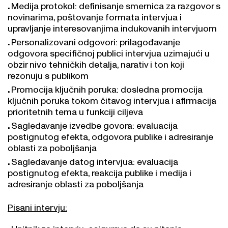
Medija protokol: definisanje smernica za razgovor s
novinarima, poštovanje formata intervjua i
upravljanje interesovanjima indukovanih intervjuom
Personalizovani odgovori: prilagođavanje
odgovora specifičnoj publici intervjua uzimajući u
obzir nivo tehničkih detalja, narativ i ton koji
rezonuju s publikom
Promocija ključnih poruka: dosledna promocija
ključnih poruka tokom čitavog intervjua i afirmacija
prioritetnih tema u funkciji ciljeva
Sagledavanje izvedbe govora: evaluacija
postignutog efekta, odgovora publike i adresiranje
oblasti za poboljšanja
Sagledavanje datog intervjua: evaluacija
postignutog efekta, reakcija publike i medija i
adresiranje oblasti za poboljšanja
Pisani intervju:
Upitnik za intervju: osigurava da su pitanja