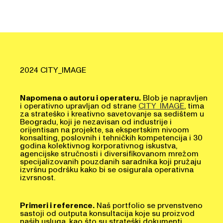
2024 CITY_IMAGE
Napomena o autoru i operateru.
Blob je napravljen
i operativno upravljan od strane
CITY_IMAGE
, tima
za strateško i kreativno savetovanje sa sedištem u
Beogradu, koji je nezavisan od industrije i
orijentisan na projekte, sa ekspertskim nivoom
konsalting, poslovnih i tehničkih kompetencija i 30
godina kolektivnog korporativnog iskustva,
agencijske stručnosti i diversifikovanom mrežom
specijalizovanih pouzdanih saradnika koji pružaju
izvršnu podršku kako bi se osigurala operativna
izvrsnost.
Primeri i reference.
Naš portfolio se prvenstveno
sastoji od outputa konsultacija koje su proizvod
naših usluga, kao što su strateški dokumenti,