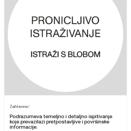
Zahtevne
Podrazumeva temeljno i detaljno ispitivanje
koje prevazilazi pretpostavljive i površinske
informacije.