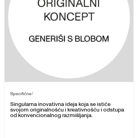
Specifične
Singularna inovativna ideja koja se ističe
svojom originalnošću i kreativnošću i odstupa
od konvencionalnog razmišljanja.