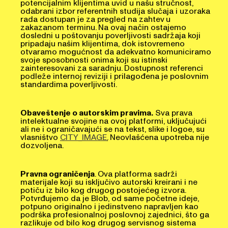
odabrani izbor referentnih studija slučaja i uzoraka
rada dostupan je za pregled na zahtev u
zakazanom terminu. Na ovaj način ostajemo
dosledni u poštovanju poverljivosti sadržaja koji
pripadaju našim klijentima, dok istovremeno
otvaramo mogućnost da adekvatno komuniciramo
svoje sposobnosti onima koji su istinski
zainteresovani za saradnju. Dostupnost referenci
podleže internoj reviziji i prilagođena je poslovnim
standardima poverljivosti.
Obaveštenje o autorskim pravima.
Sva prava
intelektualne svojine na ovoj platformi, uključujući
ali ne i ograničavajući se na tekst, slike i logoe, su
vlasništvo
CITY_IMAGE
.
Neovlašćena upotreba nije
dozvoljena.
Pravna ograničenja
. Ova platforma sadrži
materijale koji su isključivo autorski kreirani i ne
potiču iz bilo kog drugog postojećeg izvora.
Potvrđujemo da je Blob, od same početne ideje,
potpuno originalno i jedinstveno napravljen kao
podrška profesionalnoj poslovnoj zajednici, što ga
razlikuje od bilo kog drugog servisnog sistema
dostupnog na tržištu.