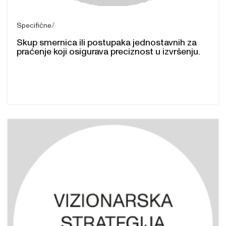
Specifične
Skup smernica ili postupaka jednostavnih za
praćenje koji osigurava preciznost u izvršenju.