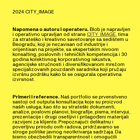
2024 CITY_IMAGE
Napomena o autoru i operateru.
Blob je napravljen
i operativno upravljan od strane
CITY_IMAGE
, tima
za strateško i kreativno savetovanje sa sedištem u
Beogradu, koji je nezavisan od industrije i
orijentisan na projekte, sa ekspertskim nivoom
konsalting, poslovnih i tehničkih kompetencija i 30
godina kolektivnog korporativnog iskustva,
agencijske stručnosti i diversifikovanom mrežom
specijalizovanih pouzdanih saradnika koji pružaju
izvršnu podršku kako bi se osigurala operativna
izvrsnost.
Primeri i reference.
Naš portfolio se prvenstveno
sastoji od outputa konsultacija koje su proizvod
naših usluga, kao što su strateški dokumenti,
analize, poslovni planovi, biografije, pisma, intervjui,
prezentacije i drugi osetljivi i prilagođeni materijali
razvijeni za klijente. Prepoznajući delikatnu i
poverljivu prirodu ovih radova, pridržavamo se
stroge politike javnog neotkrivanja sadržaja. Da
bismo obezbedili transparentnost i omogućili
potencijalnim klijentima uvid u našu stručnost,