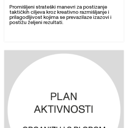
Promišljeni strateški manevri za postizanje
taktičkih ciljeva kroz kreativno razmišljanje i
prilagodljivost kojima se prevazilaze izazovi i
postižu željeni rezultati.